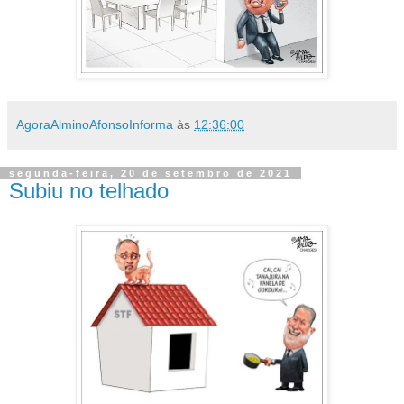
AgoraAlminoAfonsoInforma
às
12:36:00
segunda-feira, 20 de setembro de 2021
Subiu no telhado