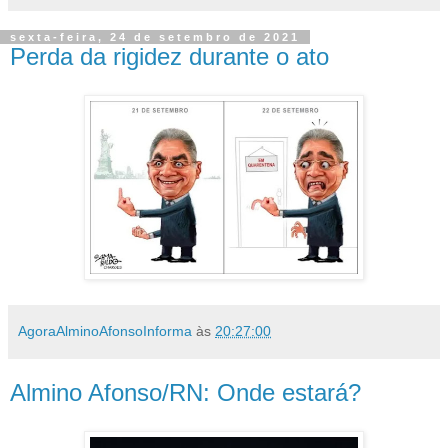
sexta-feira, 24 de setembro de 2021
Perda da rigidez durante o ato
AgoraAlminoAfonsoInforma
às
20:27:00
Almino Afonso/RN: Onde estará?