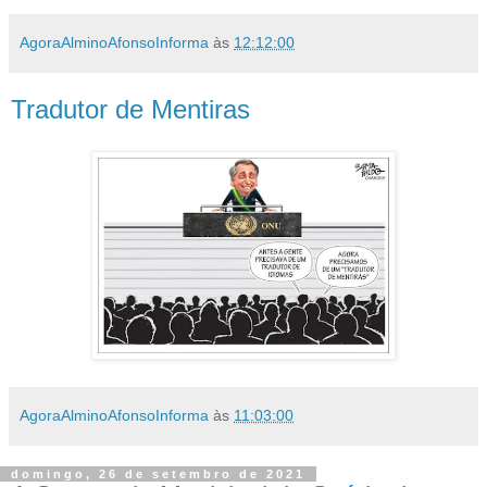
AgoraAlminoAfonsoInforma
às
12:12:00
Tradutor de Mentiras
AgoraAlminoAfonsoInforma
às
11:03:00
domingo, 26 de setembro de 2021