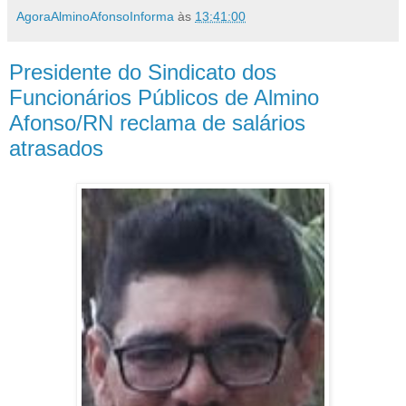
AgoraAlminoAfonsoInforma
às
13:41:00
Presidente do Sindicato dos
Funcionários Públicos de Almino
Afonso/RN reclama de salários
atrasados